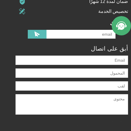
ضمان لمدة 12 شهرًا
تخصيص الخدمة
اشتراك
أبق على اتصال
يدعم فقط .rar / .zip / .jpg / .png /
.gif / .doc / .xls / .pdf ، بحد أقصى
20 ميجا