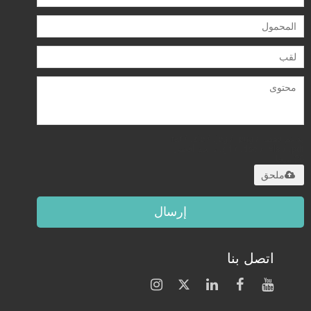
يدعم فقط .rar / .zip / .jpg / .png /
.gif / .doc / .xls / .pdf ، بحد أقصى
20 ميجا
ملحق
إرسال
اتصل بنا