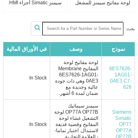
لوحة مفاتيح سيمنز للمشغل
سيمنز Simatic أجزاء HMI
بحث:
نموذج
وصف
في الأوراق المالية
لوحة مفاتيح لوحة
6ES7626-
المفاتيح Membrane
6ES7626-1AG01-
1AG01-
In Stock
0AE3 C7-
0AE3 وهي ذات جودة
626
عالية وجديدة مع
ضمان لمدة 6 أشهر.
سيمنز سيماتيك
Siemens
OP77A OP77B لوحة
Simatic
التشغيل غشاء لوحة
OP77
المفاتيح وقضية قذيفة
In Stock
OP77A
لاستبدال. اختبار تماما-
OP77B
- العلامة التجارية