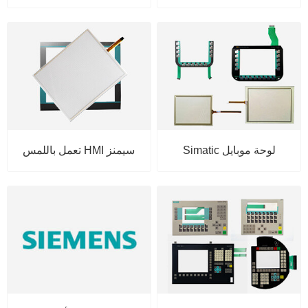
لوحة موبايل Simatic
سيمنز HMI تعمل باللمس