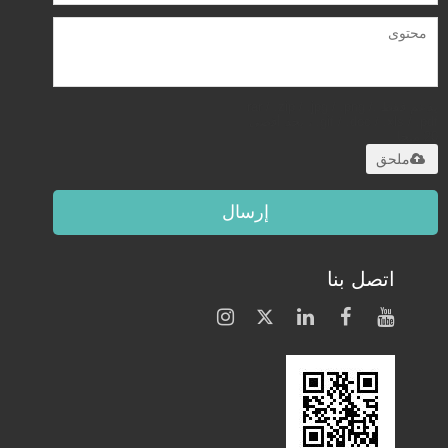
يدعم فقط .rar / .zip / .jpg / .png /
.gif / .doc / .xls / .pdf ، بحد أقصى
20 ميجا
ملحق
إرسال
اتصل بنا