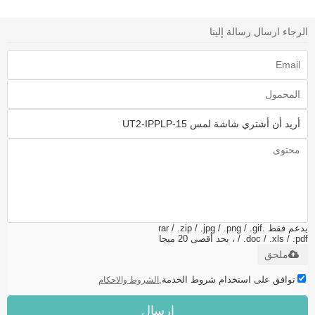
الرجاء ارسال رسالة إلينا
يدعم فقط .rar / .zip / .jpg / .png / .gif
/ .doc / .xls / .pdf ، بحد أقصى 20 ميجا
ملحق
توافق على استخدام شروط الخدمة,
الشروط والاحكام
إرسال