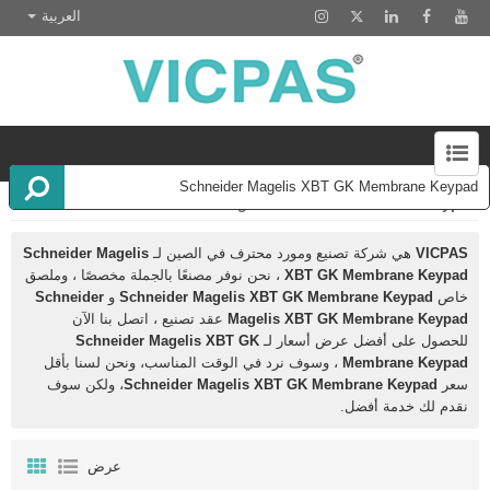
العربية
شاشات اللمس - لوحات المفاتيح - شاشات العرض والمزيد من البحث 50000
الجرد
Schneider Magelis XBT GK Membrane Keypad
EZ أتمتة HMI تعمل باللمس إصلاح الشاشة
HMI تعمل باللمس لوحة الشاشة
كوكا SmartPAD
كوكا SmartPAD
AMT شاشة تعمل باللمس مقاوم
DMC شاشة تعمل باللمس الزجاج
DMC لوحة شاشة تعمل باللمس
إيتون HMI إصلاح الشاشة التي تعمل باللمس
شاشة Atouch
لوحات Mitsubish Beijer HMI
Gunze تعمل باللمس استبدال الشاشة
لفوجي Hakko تعمل باللمس
اومرون HMI اجزاء
أدفانتيك HMI
ألن برادلي Panelviews
شاشة لمس Higgstec
لوحة مشغل Beckhoff
شاشة لمس ELO
لوحة الطاقة B&R
وحدة شاشة LCD لاستبدال لوحة HMI
لوحة اللمس ADmetro
لوحة اللمس Liyitec
لوحة اللمس Gunze USA
Proface HMI تعمل باللمس
بوش ريكسروث Indracontrol
شنايدر ماجيليس HMI
سيمنس سيماتيك HMI
BECKHOFF HMI مشغل إصلاح
AMT SCHURTER استبدال شاشة تعمل باللمس
EZAutomation HMI تعمل باللمس
فوجي هاكو مونيتوش HMI
لوحة شاشة تعمل باللمس ELO
شاشة تعمل باللمس لإصلاح Proface
شاشة تعمل باللمس لإصلاح Omron
لوحة شاشة تعمل باللمس لإصلاح ESA
VICPAS
هي شركة تصنيع ومورد محترف في الصين لـ
Schneider Magelis
XBT GK Membrane Keypad
، نحن نوفر مصنعًا بالجملة مخصصًا ، وملصق
خاص
Schneider Magelis XBT GK Membrane Keypad
و
Schneider
Magelis XBT GK Membrane Keypad
عقد تصنيع ، اتصل بنا الآن
للحصول على أفضل عرض أسعار لـ
Schneider Magelis XBT GK
Membrane Keypad
، وسوف نرد في الوقت المناسب، ونحن لسنا بأقل
سعر
Schneider Magelis XBT GK Membrane Keypad
، ولكن سوف
نقدم لك خدمة أفضل.
عرض