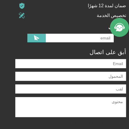
ضمان لمدة 12 شهرًا
تخصيص الخدمة
اشتراك
أبق على اتصال
يدعم فقط .rar / .zip / .jpg / .png /
.gif / .doc / .xls / .pdf ، بحد أقصى