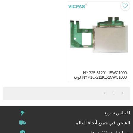
NYP25-31291-15WC1000
NYP1C-211K1-15WC1000 لوحة
لمس الشاشة استبدال
1
اقتباس سريع
الشحن في جميع أنحاء العالم
ضمان لمدة 12 شهرًا