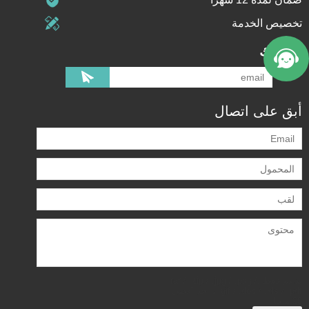
تخصيص الخدمة
اشتراك
أبق على اتصال
يدعم فقط .rar / .zip / .jpg / .png /
.gif / .doc / .xls / .pdf ، بحد أقصى
20 ميجا