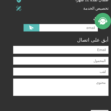
تخصيص الخدمة
اشتراك
أبق على اتصال
يدعم فقط .rar / .zip / .jpg / .png /
.gif / .doc / .xls / .pdf ، بحد أقصى
20 ميجا