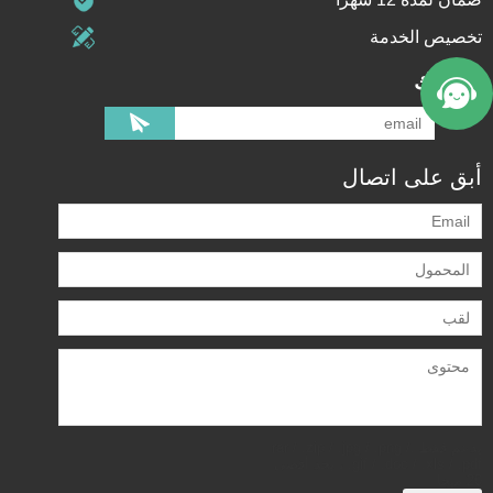
تخصيص الخدمة
اشتراك
أبق على اتصال
يدعم فقط .rar / .zip / .jpg / .png /
.gif / .doc / .xls / .pdf ، بحد أقصى
20 ميجا