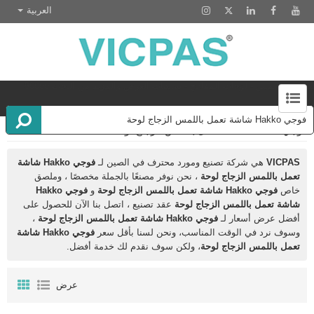
العربية
شاشات اللمس - لوحات المفاتيح - شاشات العرض والمزيد من البحث 50000
الجرد
فوجي Hakko شاشة تعمل باللمس الزجاج لوحة
EZ أتمتة HMI تعمل باللمس إصلاح الشاشة
HMI تعمل باللمس لوحة الشاشة
كوكا SmartPAD
كوكا SmartPAD
AMT شاشة تعمل باللمس مقاوم
DMC شاشة تعمل باللمس الزجاج
DMC لوحة شاشة تعمل باللمس
إيتون HMI إصلاح الشاشة التي تعمل باللمس
شاشة Atouch
لوحات Mitsubish Beijer HMI
Gunze تعمل باللمس استبدال الشاشة
لفوجي Hakko تعمل باللمس
اومرون HMI اجزاء
أدفانتيك HMI
ألن برادلي Panelviews
شاشة لمس Higgstec
لوحة مشغل Beckhoff
شاشة لمس ELO
لوحة الطاقة B&R
وحدة شاشة LCD لاستبدال لوحة HMI
لوحة اللمس ADmetro
لوحة اللمس Liyitec
لوحة اللمس Gunze USA
Proface HMI تعمل باللمس
بوش ريكسروث Indracontrol
شنايدر ماجيليس HMI
سيمنس سيماتيك HMI
BECKHOFF HMI مشغل إصلاح
AMT SCHURTER استبدال شاشة تعمل باللمس
EZAutomation HMI تعمل باللمس
فوجي هاكو مونيتوش HMI
لوحة شاشة تعمل باللمس ELO
شاشة تعمل باللمس لإصلاح Proface
شاشة تعمل باللمس لإصلاح Omron
لوحة شاشة تعمل باللمس لإصلاح ESA
VICPAS
هي شركة تصنيع ومورد محترف في الصين لـ
فوجي Hakko شاشة
تعمل باللمس الزجاج لوحة
، نحن نوفر مصنعًا بالجملة مخصصًا ، وملصق
خاص
فوجي Hakko شاشة تعمل باللمس الزجاج لوحة
و
فوجي Hakko
شاشة تعمل باللمس الزجاج لوحة
عقد تصنيع ، اتصل بنا الآن للحصول على
أفضل عرض أسعار لـ
فوجي Hakko شاشة تعمل باللمس الزجاج لوحة
،
وسوف نرد في الوقت المناسب، ونحن لسنا بأقل سعر
فوجي Hakko شاشة
تعمل باللمس الزجاج لوحة
، ولكن سوف نقدم لك خدمة أفضل.
عرض