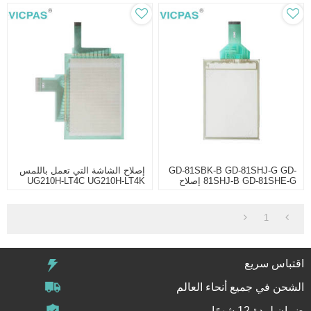
GD-81SBK-B GD-81SHJ-G GD-
إصلاح الشاشة التي تعمل باللمس
81SHJ-B GD-81SHE-G إصلاح
UG210H-LT4C UG210H-LT4K
لوحة الشاشة
VS810SD
1
اقتباس سريع
الشحن في جميع أنحاء العالم
ضمان لمدة 12 شهرًا