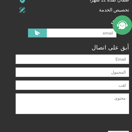
تخصيص الخدمة
اشتراك
أبق على اتصال
يدعم فقط .rar / .zip / .jpg / .png /
.gif / .doc / .xls / .pdf ، بحد أقصى
20 ميجا