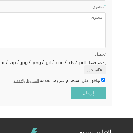
*
محتوى
تحميل
يدعم فقط .rar / .zip / .jpg / .png / .gif / .doc / .xls / .pdf ، بحد أقصى 20 ميجا
ملحق
توافق على استخدام شروط الخدمة,
الشروط والاحكام
إرسال
اقتباس سريع