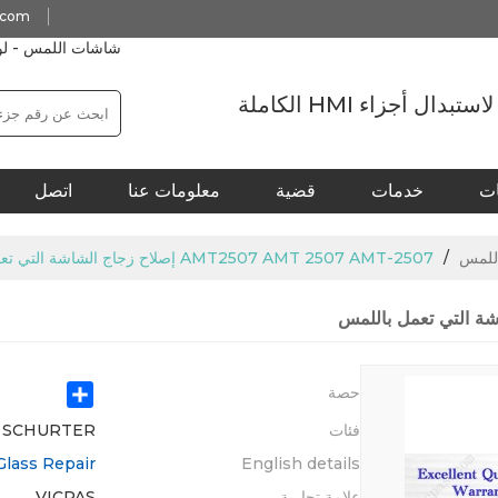
.com
شاشات اللمس - لوحات 
ال أجزاء HMI الكاملة
ات
خدمات
قضية
معلومات عنا
اتصل
مكتب تايوان
/
AMT2507 AMT 2507 AMT-2507 إصلاح زجاج الشاشة التي تعمل باللمس
Share
حصة
فئات
AMT SCHURTER استبدال شاشة ت
lass Repair
English details
علامة تجارية
VICPAS