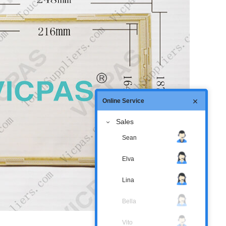
Online Service
Sales
Sean
Elva
Lina
Bella
Vito