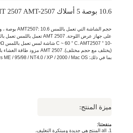
10.6 بوصة 5 أسلاك AMT2507 AMT 2507 AMT-2507 إصلاح زجاج الشاشة التي تعمل باللمس
بما في ذلك: Linux / DOS / Windows ME / 95/98 / NT4.0 / XP / 2000 / Mac OS إلخ
ميزة المنتج:
منفعتنا:
1. all المنتج هي جديدة ومبتكرة التغليف.