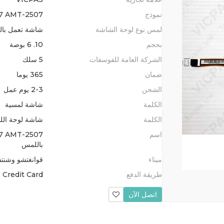
نموذج
7 AMT-2507
لمس نوع لوحة الشاشة
شاشة تعمل بال
بحجم
10. 6 بوصة
الشركة العامة للفوسفات
5 سلك
ضمان
365 يوما
الشحن
2-3 يوم عمل
الكلمة
شاشة لمسية
الكلمة
شاشة لوحة ال
اسم
باللمس
ميناء
قوانغتشو وشنتش
طريقة الدفع
 Credit Card
اتصل الآن