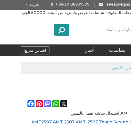
العربية
+ 86-20-38837509
sales@vicpas
المفاتيح - شاشات العرض والمزيد من البحث 50000 الجرد
سياسات
أخبار
اقتباس سريع
Facebook
Pinterest
Mastodon
WhatsApp
X
عمل باللمس
AMT2507 AMT 2507 AMT-2507 Touch Screen G