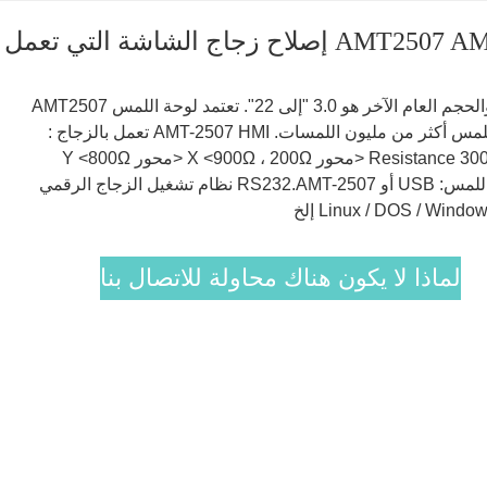
حجم الشاشة التي تعمل باللمس AMT2507: 10.6 بوصة ، والحجم العام الآخر هو 3.0 "إلى 22". تعتمد لوحة اللمس AMT2507
على جهاز عرض اللوحة. AMT 2507 تعمل باللمس تعمل باللمس أكثر من مليون اللمسات. AMT-2507 HMI تعمل بالزجاج :
-10 ° C ~ 60 ° C. AMT2507 شاشة لمس تعمل باللمس Resistance 300Ω <محور X <900Ω ، 200Ω <محور Y <800Ω
(يختلف مع حجم مختلف). AMT 2507 مزود طاقة الغشاء باللمس: USB أو RS232.AMT-2507 نظام تشغيل الزجاج الرقمي
لماذا لا يكون هناك محاولة للاتصال بنا