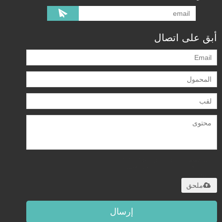
أبق على اتصال
يدعم فقط .rar / .zip / .jpg / .png /
.gif / .doc / .xls / .pdf ، بحد أقصى
20 ميجا
ملحق
إرسال