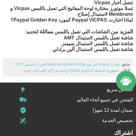
تتصل أخبار Vicpas:
تسلا موتورز مختارة لوحة المفاتيح التي تعمل باللمس Vicpas و
Membrane لاستبدال إصلاح.
لماذا اختارت Paypal VICPAS كمورد Paypal Golden Key؟
المزيد من
مماثلة
الشاشات التي تعمل باللمس
لتحديد:
شاشة تعمل باللمس لاستبدال AMT
شاشة تعمل باللمس لاستبدال سيمنز.
شاشة تعمل باللمس لاستبدال ألين برادلي
سابق
شارك Vicpas في يوم Paypal eCommerce Day في 5 سبتمبر 2017.
التالي
جمهورية التشيك! أنا أعتبر Vicpas واحدة من أكثر الشركات جودة.
اقتباس سريع
الشحن في جميع أنحاء العالم
ضمان لمدة 12 شهرًا
تخصيص الخدمة
اشتراك