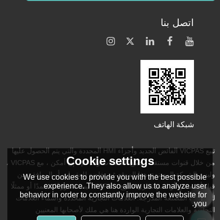
اتصل بنا
شبكة الهاتف
تبيع VICPAS الفائض الجديد وأجزاء HMI المجددة والتي يتم الحصول عليها
Cookie settings
من خلال قنوات مستقلة. جميع الضمانات والدعم ، إن أمكن ، مع VICPAS ،
وليس الشركة المصنعة. هذا الموقع غير خاضع للعقوبات أو الموافقة من
We use cookies to provide you with the best possible
experience. They also allow us to analyze user
قبل أي مصنع أو اسم تجاري مدرج. VICPAS ليست موزعًا معتمدًا أو ممثلًا
behavior in order to constantly improve the website for
للشركات المصنعة المدرجة. العلامات التجارية المحددة وأسماء العلامات
you.
التجارية والعلامات التجارية الواردة هنا هي ملك لأصحابها المعنيين