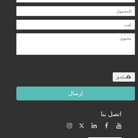
يدعم فقط .rar / .zip / .jpg / .png /
.gif / .doc / .xls / .pdf ، بحد أقصى
20 ميجا
ملحق
إرسال
اتصل بنا