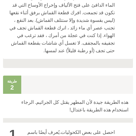
الماء الدافئ على فتح الألياف وإخراج الأوساخ التي قد
تكون قد تجمعت. افرك قطعة القماش برفق أثناء نقعها
(ليس بقسوة شديدة وإلا ستتلف القماش). بعد النقع ،
تجنب عصر أي ماء زائد ، اترك قطعة القماش تجف في
الهواء. إذا كنت في عجلة من أمرك ، فقد ترغب في
تجفيفه بالمجفف. لا تغسل أي شاشات بقطعة القماش
حتى تجف (أو رطبة قليلاً) عند لمسها.
طريقة
2
هذه الطريقة جيدة لأن المطهر يقتل كل الجراثيم. الرجاء
استخدام هذه الطريقة باعتدال!
1
احصل على بعض الكحوليات.
يُعرف أيضًا باسم