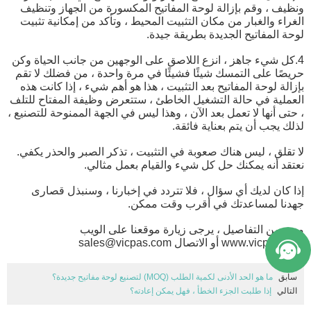
ونظيف ، وقم بإزالة لوحة المفاتيح المكسورة من الجهاز وتنظيف
الغراء والغبار من مكان التثبيت المحيط ، وتأكد من إمكانية تثبيت
لوحة المفاتيح الجديدة بطريقة جيدة.
4.كل شيء جاهز ، انزع اللاصق على الوجهين من جانب الحياة وكن
حريصًا على التمسك شيئًا فشيئًا في مرة واحدة ، من فضلك لا تقم
بإزالة لوحة المفاتيح بعد التثبيت ، هذا هو أهم شيء ، إذا كانت هذه
العملية في حالة التشغيل الخاطئ ، ستتعرض وظيفة المفتاح للتلف
، حتى أنها لا تعمل بعد الآن ، وهذا ليس في الجهة الممنوحة للتصنيع ،
لذلك يجب أن يتم بعناية فائقة.
لا تقلق ، ليس هناك صعوبة في التثبيت ، تذكر الصبر والحذر يكفي.
نعتقد أنه يمكنك حل كل شيء والقيام بعمل مثالي.
إذا كان لديك أي سؤال ، فلا تتردد في إخبارنا ، وسنبذل قصارى
جهدنا لمساعدتك في أقرب وقت ممكن.
مزيد من التفاصيل ، يرجى زيارة موقعنا على الويب
www.vicpas.com
أو الاتصال sales@vicpas.com
سابق
ما هو الحد الأدنى لكمية الطلب (MOQ) لتصنيع لوحة مفاتيح جديدة؟
التالي
إذا طلبت الجزء الخطأ ، فهل يمكن إعادته؟