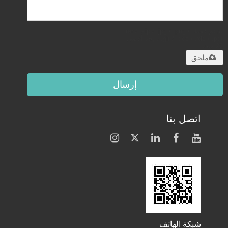
يدعم فقط .rar / .zip / .jpg / .png /
.gif / .doc / .xls / .pdf ، بحد أقصى
20 ميجا
ملحق
إرسال
اتصل بنا
شبكة الهاتف