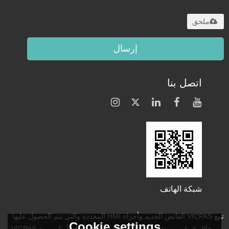
.gif / .doc / .xls / .pdf ، بحد أقصى
20 ميجا
ملحق
إرسال
اتصل بنا
شبكة الهاتف
تبيع VICPAS الفائض الجديد وأجزاء HMI المجددة والتي يتم الحصول عليها
Cookie settings
من خلال قنوات مستقلة. جميع الضمانات والدعم ، إن أمكن ، مع VICPAS ،