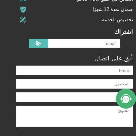
ضمان لمدة 12 شهرًا
تخصيص الخدمة
اشتراك
أبق على اتصال
يدعم فقط .rar / .zip / .jpg / .png /